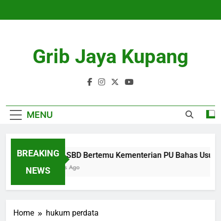
Skip
to
content
Grib Jaya Kupang
MENU
BREAKING
Bupati SBD Bertemu Kementerian PU Bahas Usulan
4 Months Ago
NEWS
Home
hukum perdata