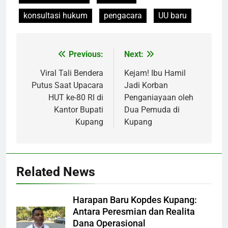
konsultasi hukum
pengacara
UU baru
Previous:
Next:
Post
navigation
Viral Tali Bendera
Kejam! Ibu Hamil
Putus Saat Upacara
Jadi Korban
HUT ke-80 RI di
Penganiayaan oleh
Kantor Bupati
Dua Pemuda di
Kupang
Kupang
Related News
Harapan Baru Kopdes Kupang:
Antara Peresmian dan Realita
Dana Operasional