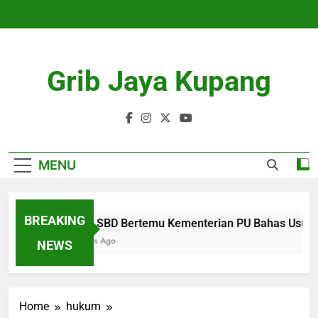
Skip
to
content
Grib Jaya Kupang
MENU
BREAKING
Bupati SBD Bertemu Kementerian PU Bahas Usulan
4 Months Ago
NEWS
Home
hukum