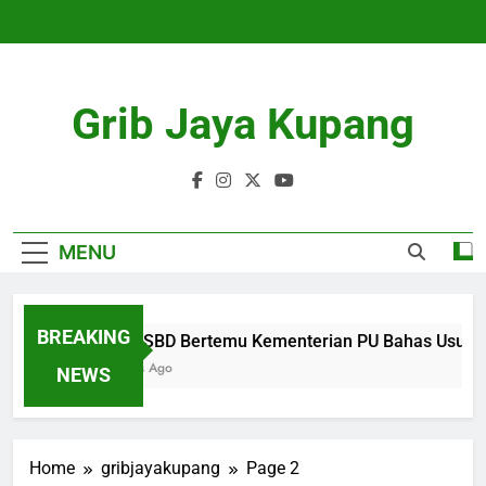
Skip
to
content
Grib Jaya Kupang
MENU
BREAKING
Bupati SBD Bertemu Kementerian PU Bahas Usulan
4 Months Ago
NEWS
Home
gribjayakupang
Page 2