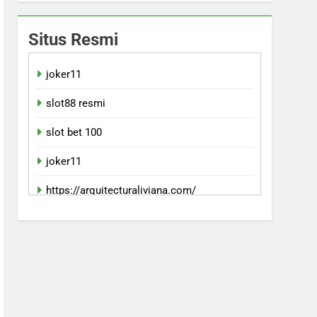
Situs Resmi
joker11
slot88 resmi
slot bet 100
joker11
https://arquitecturaliviana.com/
indowin 88jp