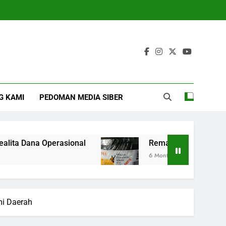
G KAMI
PEDOMAN MEDIA SIBER
 Operasional
Remaja Kupang Akhiri Kasus Pe
6 Months Ago
i Daerah