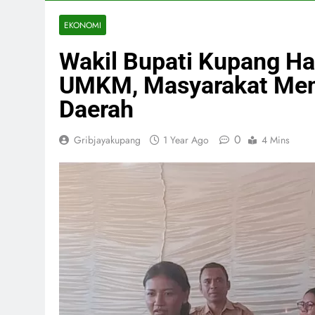
EKONOMI
Wakil Bupati Kupang H
UMKM, Masyarakat Men
Daerah
0
Gribjayakupang
1 Year Ago
4 Mins