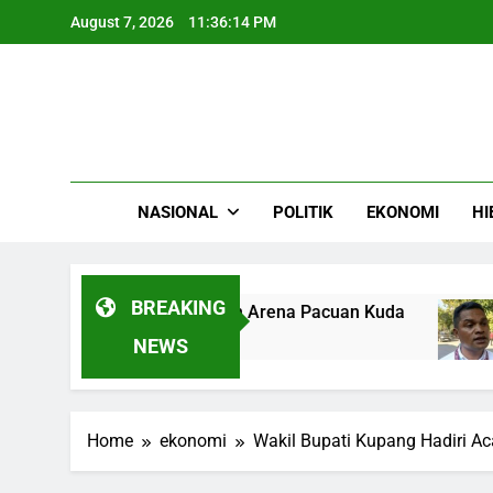
Skip
August 7, 2026
11:36:15 PM
to
content
NASIONAL
POLITIK
EKONOMI
HI
BREAKING
ahas Usulan Bangun Arena Pacuan Kuda
Hara
4 Mon
NEWS
Home
ekonomi
Wakil Bupati Kupang Hadiri 