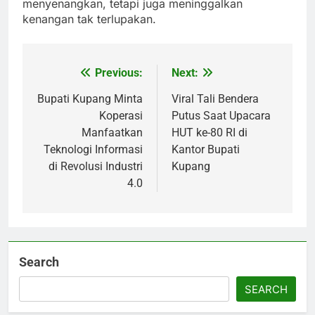
menyenangkan, tetapi juga meninggalkan
kenangan tak terlupakan.
Previous:
Next:
Post
navigation
Bupati Kupang Minta
Viral Tali Bendera
Koperasi
Putus Saat Upacara
Manfaatkan
HUT ke-80 RI di
Teknologi Informasi
Kantor Bupati
di Revolusi Industri
Kupang
4.0
Search
SEARCH