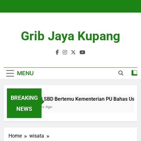
Skip
to
content
Grib Jaya Kupang
MENU
BREAKING
Bupati SBD Bertemu Kementerian PU Bahas Usula
4 Months Ago
NEWS
Home
wisata